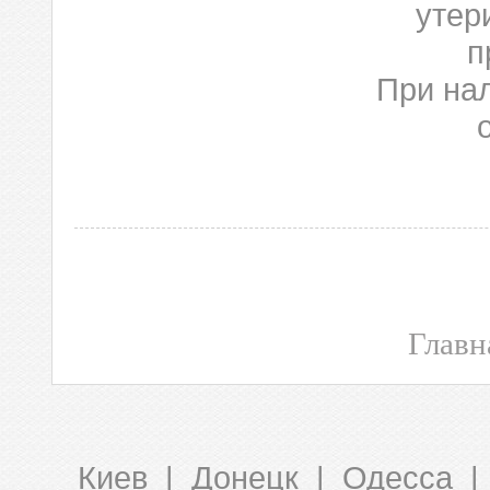
утер
п
При на
Главн
Киев | Донецк | Одесса |